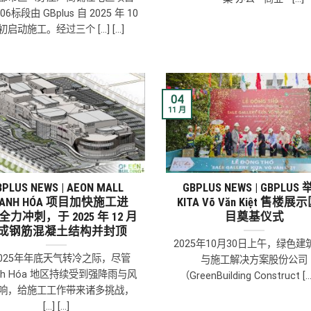
6标段由 GBplus 自 2025 年 10
初启动施工。经过三个 [...] [...]
04
11 月
BPLUS NEWS | AEON MALL
GBPLUS NEWS | GBPLUS
HANH HÓA 项目加快施工进
KITA Võ Văn Kiệt 售楼
力冲刺，于 2025 年 12 月
目奠基仪式
成钢筋混凝土结构并封顶
2025年10月30日上午，绿色建
025年年底天气转冷之际，尽管
与施工解决方案股份公司
nh Hóa 地区持续受到强降雨与风
（GreenBuilding Construct [...] 
响，给施工工作带来诸多挑战，
[...] [...]