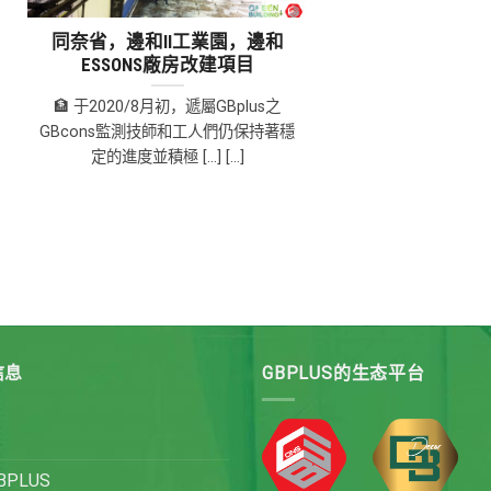
同奈省，邊和II工業園，邊和
ESSONS廠房改建項目
🏦 于2020/8月初，遞屬GBplus之
GBcons監測技師和工人們仍保持著穩
定的進度並積極 [...] [...]
信息
GBPLUS的生态平台
PLUS