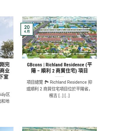
20
4 月
s刚刚完
GBcons | Richland Residence (平
与商业
陽 – 順利 2 商貿住宅) 項目
下室
項目總覽 🏞 Richland Residence 抑
或順利 2 商貿住宅項目位於平陽省，
iấy区
檳吉 [...] [...]
础和地