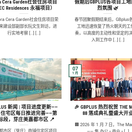
ra Cera Garden社会住房项目
假期后GBPLUS各项目工
EC Residences 永福项目）
烈氛围 🌿
lora Cera Garden社会住房项目荣
春节团聚假期结束后，GBplus
来建设部副部长阮文生到访，进
工地迅速恢复了热火朝天的工
行实地考察 [...] [...]
奏，以高度的主动性和坚定的
入到工作中 [...] [...]
07
1 月
PLUS 新闻 | 项目进度更新——
🎉 GBPLUS 热烈祝贺 THE 
层住宅区每日推进完善——第
88 落成典礼暨盛大开
6标段，芽庄美嘉都市区 📍
🏢 2026 年 1 月 7 日，The Mar
都市区（芽庄）商铺住宅区项目
—— 集 办公 • 商业 • [...]