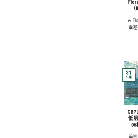
Flo
（I
🔥 F
幸迎
31
1 月
GB
低
0
美嘉