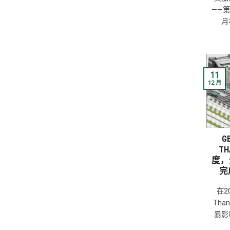
——第0
月
11
12 月
G
T
度，全
完
在2
Tha
暴影