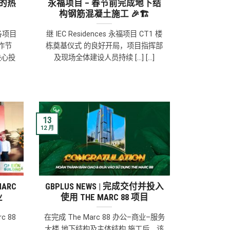
地的热
永福项目 – 春节前完成地下结
构钢筋混凝土施工 🎉🏗️
各项目
继 IEC Residences 永福项目 CT1 楼
作节
栋奠基仪式 的良好开局，项目指挥部
决心投
及现场全体建设人员持续 [...] [...]
13
12 月
MARC
GBPLUS NEWS | 完成交付并投入
业
使用 THE MARC 88 项目
c 88
在完成 The Marc 88 办公–商业–服务
大楼 地下结构及主体结构 施工后，该