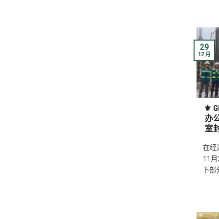
29
12 月
⚜ G
办
室
在经
11
下部