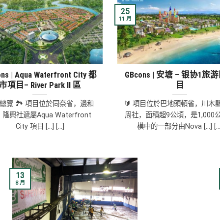
25
11 月
ns | Aqua Waterfront City 都
GBcons | 安塘 – 银协1旅
市項目– River Park II 區
目
總覽 🏞 項目位於同奈省，邊和
🔰 項目位於巴地頭頓省，川木
隆興社遞屬Aqua Waterfront
周社，面積超9公頃，是1,000
City 項目 [...] [...]
模中的一部分由Nova [...] [...
13
8 月