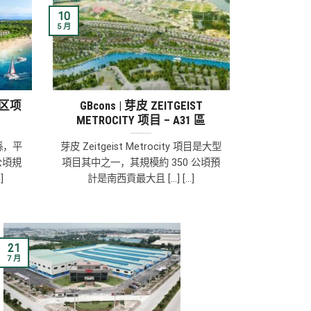
10
5 月
游区项
GBcons | 芽皮 ZEITGEIST
METROCITY 项目 – A31 區
縣，平
芽皮 Zeitgeist Metrocity 項目是大型
公頃規
項目其中之一，其規模約 350 公頃預
]
計是南西貢最大且 [...] [...]
21
7 月