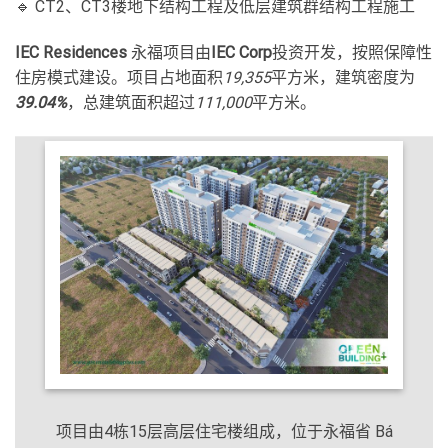
🔹 CT2、CT3楼地下结构工程及低层建筑群结构工程施工
IEC Residences
永福项目由
IEC Corp
投资开发，按照保障性
住房模式建设。项目占地面积
19,355
平方米，建筑密度为
39.04%
，总建筑面积超过
111,000
平方米。
项目由4栋15层高层住宅楼组成，位于永福省 Bá