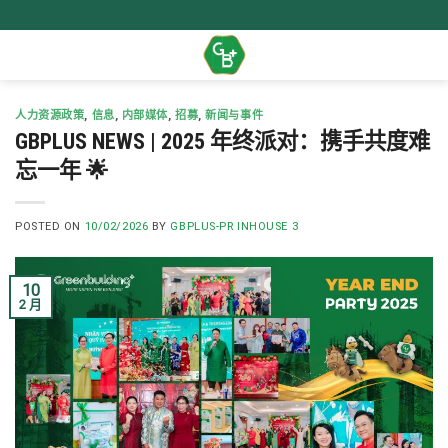
Skip
to
content
人力资源政策
,
信息
,
内部媒体
,
招募
,
新闻与事件
GBPLUS NEWS | 2025 年终派对：携手共度难
忘一年 🌟
POSTED ON
10/02/2026
BY
GBPLUS-PR INHOUSE 3
10
2 月