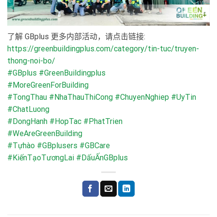
了解 GBplus 更多内部活动，请点击链接:
https://greenbuildingplus.com/category/tin-tuc/truyen-
thong-noi-bo/
#GBplus
#GreenBuildingplus
#MoreGreenForBuilding
#TongThau
#NhaThauThiCong
#ChuyenNghiep
#UyTin
#ChatLuong
#DongHanh
#HopTac
#PhatTrien
#WeAreGreenBuilding
#Tựhào
#GBplusers
#GBCare
#KiếnTạoTươngLai
#DấuẤnGBplus