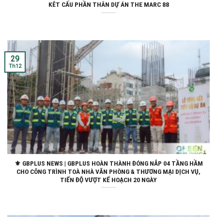
KÊT CẤU PHẦN THÂN DỰ ÁN THE MARC 88
29
Th12
⚜ GBPLUS NEWS | GBPLUS HOÀN THÀNH ĐÓNG NẮP 04 TẦNG HẦM
CHO CÔNG TRÌNH TOÀ NHÀ VĂN PHÒNG & THƯƠNG MẠI DỊCH VỤ,
TIẾN ĐỘ VƯỢT KẾ HOẠCH 20 NGÀY