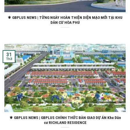
⚜ GBPLUS NEWS | TỪNG NGÀY HOÀN THIỆN DIỆN MẠO MỚI TẠI KHU
DÂN CƯ HÒA PHÚ
31
Th3
⚜️ GBPLUS NEWS | GBPLUS CHÍNH THỨC BÀN GIAO DỰ ÁN Khu Dân
cư RICHLAND RESIDENCE