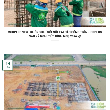
#GBPLUSNEW | KHÔNG KHÍ SÔI NỔI TẠI CÁC CÔNG TRÌNH GBPLUS
SAU KỲ NGHỈ TẾT BÍNH NGỌ 2026 🌿
14
Th2