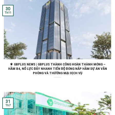
30
Th11
⚜ GBPLUS NEWS | GBPLUS THÀNH CÔNG HOÀN THÀNH MÓNG –
HẦM B4, NỔ LỰC ĐẨY NHANH TIẾN ĐỘ ĐÓNG NẮP HẦM DỰ ÁN VĂN
PHÒNG VÀ THƯƠNG MẠI DỊCH VỤ
31
Th7