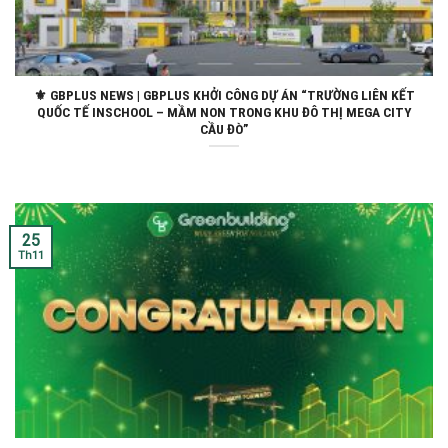
⚜ GBPLUS NEWS | GBPLUS KHỞI CÔNG DỰ ÁN “TRƯỜNG LIÊN KẾT
QUỐC TẾ INSCHOOL – MẦM NON TRONG KHU ĐÔ THỊ MEGA CITY
CẦU ĐÒ”
25
Th11