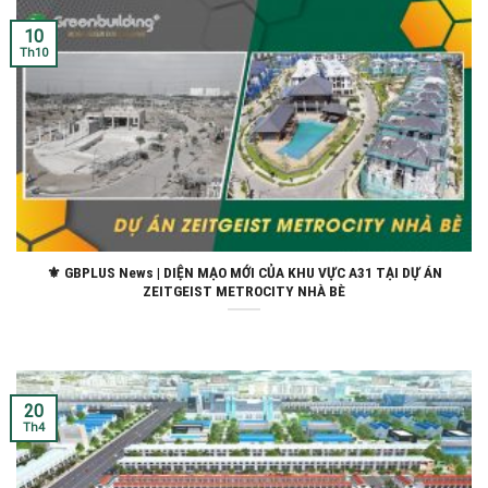
10
Th10
⚜ GBPLUS News | DIỆN MẠO MỚI CỦA KHU VỰC A31 TẠI DỰ ÁN
ZEITGEIST METROCITY NHÀ BÈ
20
Th4