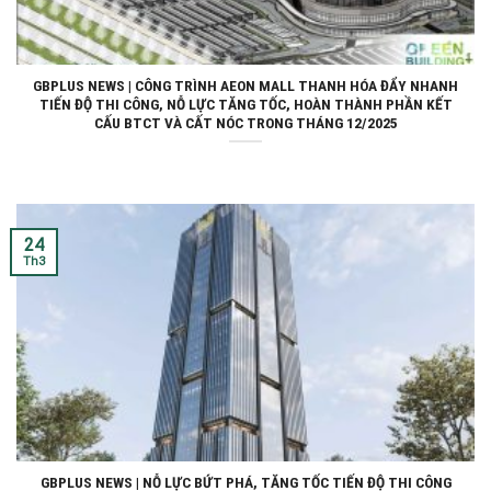
GBPLUS NEWS | CÔNG TRÌNH AEON MALL THANH HÓA ĐẨY NHANH
TIẾN ĐỘ THI CÔNG, NỖ LỰC TĂNG TỐC, HOÀN THÀNH PHẦN KẾT
CẤU BTCT VÀ CẤT NÓC TRONG THÁNG 12/2025
24
Th3
GBPLUS NEWS | NỖ LỰC BỨT PHÁ, TĂNG TỐC TIẾN ĐỘ THI CÔNG