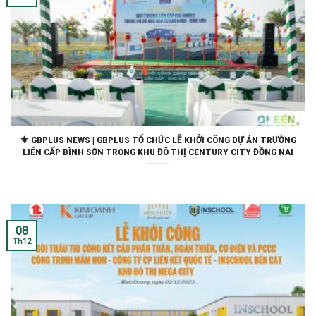
⚜ GBPLUS NEWS | GBPLUS TỔ CHỨC LỄ KHỞI CÔNG DỰ ÁN TRƯỜNG
LIÊN CẤP BÌNH SƠN TRONG KHU ĐÔ THỊ CENTURY CITY ĐỒNG NAI
08
Th12