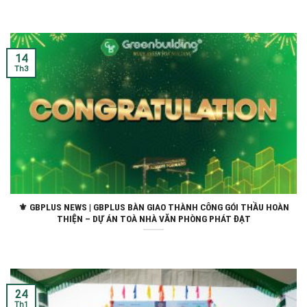
14
Th3
⚜ GBPLUS NEWS | GBPLUS BÀN GIAO THÀNH CÔNG GÓI THẦU HOÀN
THIỆN – DỰ ÁN TOÀ NHÀ VĂN PHÒNG PHÁT ĐẠT
24
Th1