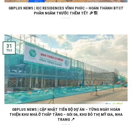
GBPLUS NEWS | IEC RESIDENCES VĨNH PHÚC – HOÀN THÀNH BTCT
PHẦN NGẦM TRƯỚC THỀM TẾT 🎉🏗️
31
Th1
GBPLUS NEWS | CẬP NHẬT TIẾN ĐỘ DỰ ÁN – TỪNG NGÀY HOÀN
THIỆN KHU NHÀ Ở THẤP TẦNG – GÓI 06, KHU ĐÔ THỊ MỸ GIA, NHA
TRANG 📍