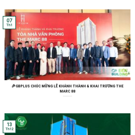
07
Th1
🎉GBPLUS CHÚC MỪNG LỄ KHÁNH THÀNH & KHAI TRƯƠNG THE
MARC 88
13
Th12