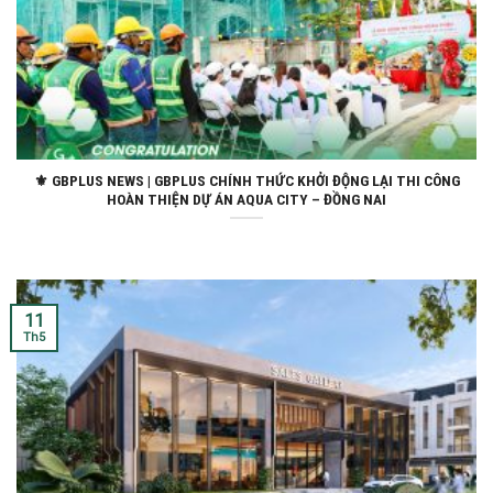
⚜ GBPLUS NEWS | GBPLUS CHÍNH THỨC KHỞI ĐỘNG LẠI THI CÔNG
HOÀN THIỆN DỰ ÁN AQUA CITY – ĐỒNG NAI
11
Th5