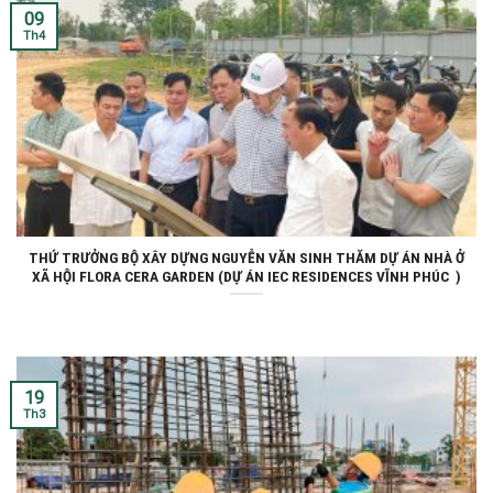
09
Th4
THỨ TRƯỞNG BỘ XÂY DỰNG NGUYỄN VĂN SINH THĂM DỰ ÁN NHÀ Ở
XÃ HỘI FLORA CERA GARDEN (DỰ ÁN IEC RESIDENCES VĨNH PHÚC ️ )
19
Th3