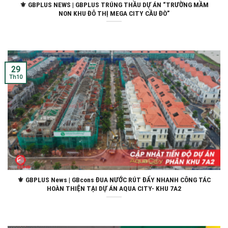
⚜ GBPLUS NEWS | GBPLUS TRÚNG THẦU DỰ ÁN “TRƯỜNG MẦM
NON KHU ĐÔ THỊ MEGA CITY CẦU ĐÒ”
29
Th10
⚜️ GBPLUS News | GBcons ĐUA NƯỚC RÚT ĐẨY NHANH CÔNG TÁC
HOÀN THIỆN TẠI DỰ ÁN AQUA CITY- KHU 7A2