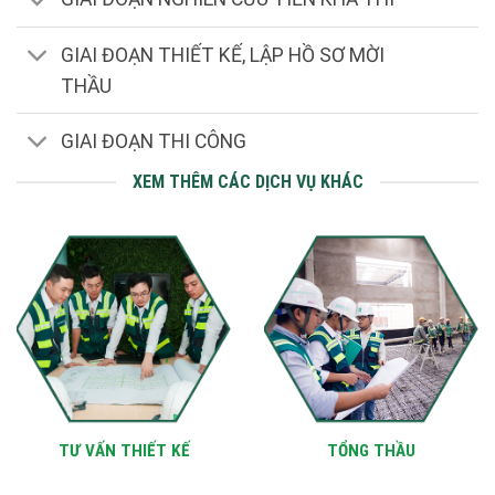
GIAI ĐOẠN THIẾT KẾ, LẬP HỒ SƠ MỜI
THẦU
GIAI ĐOẠN THI CÔNG
XEM THÊM CÁC DỊCH VỤ KHÁC
TƯ VẤN THIẾT KẾ
TỔNG THẦU