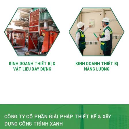
KINH DOANH THIẾT BỊ &
KINH DOANH THIẾT BỊ
VẬT LIỆU XÂY DỰNG
NĂNG LƯỢNG
CÔNG TY CỔ PHẦN GIẢI PHÁP THIẾT KẾ & XÂY
DỰNG CÔNG TRÌNH XANH