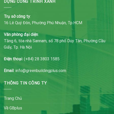
DỰNG CÔNG TRÌNH XANH
Trụ sở công ty
:
16 Lê Quý Đôn, Phường Phú Nhuận, Tp.HCM
Văn phòng đại diện
:
Tầng 6, tòa nhà Sannam, số 78 phố Duy Tân, Phường Cầu
Giấy, Tp. Hà Nội
Điện thoại
: (+84) 28 3803 1585
Email
: info@greenbuildingplus.com
THÔNG TIN CÔNG TY
Trang Chủ
Về GBplus