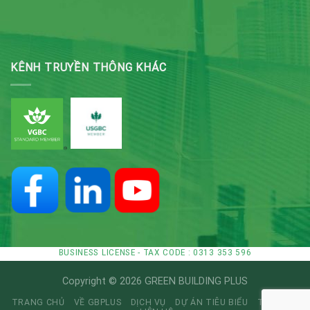
KÊNH TRUYỀN THÔNG KHÁC
BUSINESS LICENSE - TAX CODE : 0313 353 596
Copyright © 2026 GREEN BUILDING PLUS
TRANG CHỦ
VỀ GBPLUS
DỊCH VỤ
DỰ ÁN TIÊU BIỂU
TIN TỨC