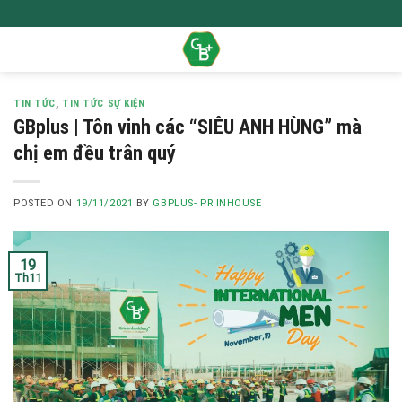
Skip
to
content
TIN TỨC
,
TIN TỨC SỰ KIỆN
GBplus | Tôn vinh các “SIÊU ANH HÙNG” mà
chị em đều trân quý
POSTED ON
19/11/2021
BY
GBPLUS- PR INHOUSE
19
Th11