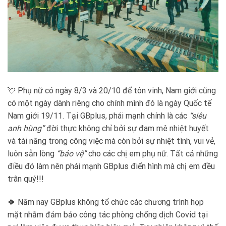
💘 Phụ nữ có ngày 8/3 và 20/10 để tôn vinh, Nam giới cũng
có một ngày dành riêng cho chính mình đó là ngày Quốc tế
Nam giới 19/11. Tại GBplus, phái mạnh chính là các
“siêu
anh hùng”
đời thực không chỉ bởi sự đam mê nhiệt huyết
và tài năng trong công việc mà còn bởi sự nhiệt tình, vui vẻ,
luôn sẵn lòng
“bảo vệ”
cho các chị em phụ nữ. Tất cả những
điều đó làm nên phái mạnh GBplus điển hình mà chị em đều
trân quý!!!
🍀 Năm nay GBplus không tổ chức các chương trình họp
mặt nhằm đảm bảo công tác phòng chống dịch Covid tại