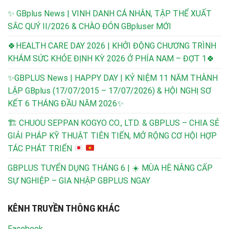
✨ GBplus News | VINH DANH CÁ NHÂN, TẬP THỂ XUẤT
SẮC QUÝ II/2026 & CHÀO ĐÓN GBpluser MỚI
🍀HEALTH CARE DAY 2026 | KHỞI ĐỘNG CHƯƠNG TRÌNH
KHÁM SỨC KHỎE ĐỊNH KỲ 2026 Ở PHÍA NAM – ĐỢT 1🍀
✨GBPLUS News | HAPPY DAY | KỶ NIỆM 11 NĂM THÀNH
LẬP GBplus (17/07/2015 – 17/07/2026) & HỘI NGHỊ SƠ
KẾT 6 THÁNG ĐẦU NĂM 2026✨
🏗️
CHUOU SEPPAN KOGYO CO., LTD. & GBPLUS – CHIA SẺ
GIẢI PHÁP KỸ THUẬT TIÊN TIẾN, MỞ RỘNG CƠ HỘI HỢP
TÁC PHÁT TRIỂN
GBPLUS TUYỂN DỤNG THÁNG 6 | ☀️ MÙA HÈ NÂNG CẤP
SỰ NGHIỆP – GIA NHẬP GBPLUS NGAY
KÊNH TRUYỀN THÔNG KHÁC
Facebook