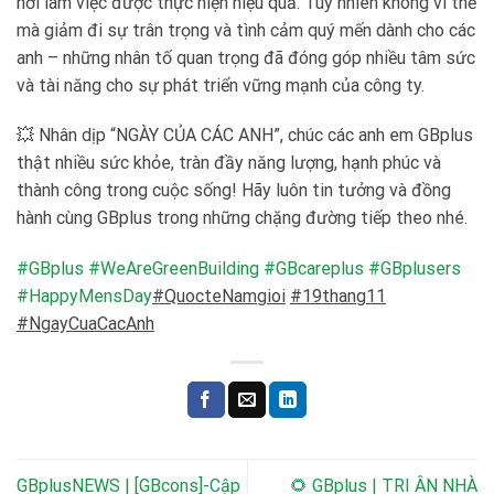
nơi làm việc được thực hiện hiệu quả. Tuy nhiên không vì thế
mà giảm đi sự trân trọng và tình cảm quý mến dành cho các
anh – những nhân tố quan trọng đã đóng góp nhiều tâm sức
và tài năng cho sự phát triển vững mạnh của công ty.
💥 Nhân dịp “NGÀY CỦA CÁC ANH”, chúc các anh em GBplus
thật nhiều sức khỏe, tràn đầy năng lượng, hạnh phúc và
thành công trong cuộc sống! Hãy luôn tin tưởng và đồng
hành cùng GBplus trong những chặng đường tiếp theo nhé.
#GBplus
#WeAreGreenBuilding
#GBcareplus
#GBplusers
#HappyMensDay
#QuocteNamgioi
#19thang11
#NgayCuaCacAnh
GBplusNEWS | [GBcons]-Cập
🌻 GBplus | TRI ÂN NHÀ