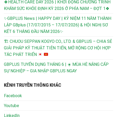
🍀HEALTH CARE DAY 2026 | KHỞI ĐỘNG CHƯƠNG TRÌNH
KHÁM SỨC KHỎE ĐỊNH KỲ 2026 Ở PHÍA NAM – ĐỢT 1🍀
✨GBPLUS News | HAPPY DAY | KỶ NIỆM 11 NĂM THÀNH
LẬP GBplus (17/07/2015 – 17/07/2026) & HỘI NGHỊ SƠ
KẾT 6 THÁNG ĐẦU NĂM 2026✨
🏗️
CHUOU SEPPAN KOGYO CO., LTD. & GBPLUS – CHIA SẺ
GIẢI PHÁP KỸ THUẬT TIÊN TIẾN, MỞ RỘNG CƠ HỘI HỢP
TÁC PHÁT TRIỂN
GBPLUS TUYỂN DỤNG THÁNG 6 | ☀️ MÙA HÈ NÂNG CẤP
SỰ NGHIỆP – GIA NHẬP GBPLUS NGAY
KÊNH TRUYỀN THÔNG KHÁC
Facebook
Youtube
LinkedIn