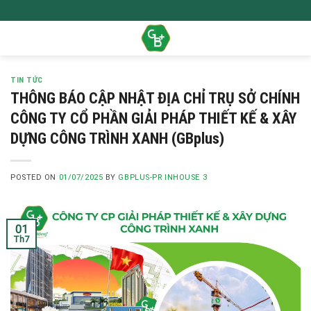
Skip
to
content
TIN TỨC
THÔNG BÁO CẬP NHẬT ĐỊA CHỈ TRỤ SỞ CHÍNH
CÔNG TY CỔ PHẦN GIẢI PHÁP THIẾT KẾ & XÂY
DỰNG CÔNG TRÌNH XANH (GBplus)
POSTED ON
01/07/2025
BY
GBPLUS-PR INHOUSE 3
01
Th7