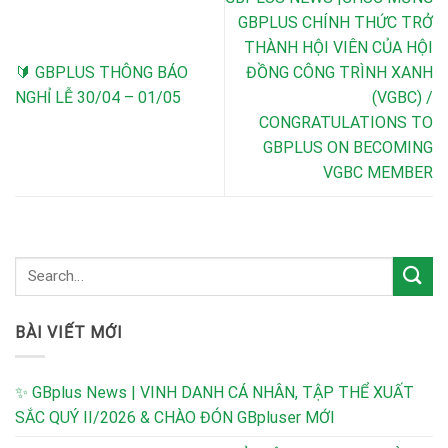
GBPLUS CHÍNH THỨC TRỞ
THÀNH HỘI VIÊN CỦA HỘI
🔰 GBPLUS THÔNG BÁO
ĐỒNG CÔNG TRÌNH XANH
NGHỈ LỄ 30/04 – 01/05
(VGBC) /
CONGRATULATIONS TO
GBPLUS ON BECOMING
VGBC MEMBER
BÀI VIẾT MỚI
✨ GBplus News | VINH DANH CÁ NHÂN, TẬP THỂ XUẤT
SẮC QUÝ II/2026 & CHÀO ĐÓN GBpluser MỚI