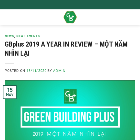
Skip
to
content
NEWS
,
NEWS EVENTS
GBplus 2019 A YEAR IN REVIEW – MỘT NĂM
NHÌN LẠI
POSTED ON
15/11/2020
BY
ADMIN
15
Nov