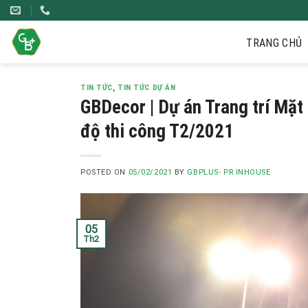
Skip
to
content
TRANG CHỦ
TIN TỨC
,
TIN TỨC DỰ ÁN
GBDecor | Dự án Trang trí Mặt
độ thi công T2/2021
POSTED ON
05/02/2021
BY
GBPLUS- PR INHOUSE
05
Th2