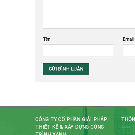
Tên
Email
CÔNG TY CỔ PHẦN GIẢI PHÁP
THÔN
THIẾT KẾ & XÂY DỰNG CÔNG
TRÌNH XANH