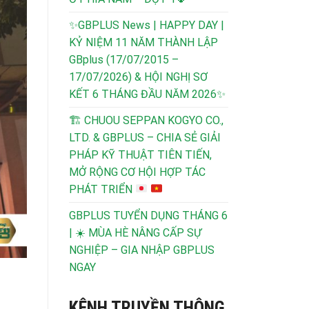
✨GBPLUS News | HAPPY DAY |
KỶ NIỆM 11 NĂM THÀNH LẬP
GBplus (17/07/2015 –
17/07/2026) & HỘI NGHỊ SƠ
KẾT 6 THÁNG ĐẦU NĂM 2026✨
🏗️
CHUOU SEPPAN KOGYO CO.,
LTD. & GBPLUS – CHIA SẺ GIẢI
PHÁP KỸ THUẬT TIÊN TIẾN,
MỞ RỘNG CƠ HỘI HỢP TÁC
PHÁT TRIỂN
GBPLUS TUYỂN DỤNG THÁNG 6
| ☀️ MÙA HÈ NÂNG CẤP SỰ
NGHIỆP – GIA NHẬP GBPLUS
NGAY
KÊNH TRUYỀN THÔNG