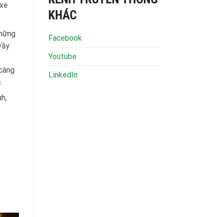
 xe
KHÁC
những
Facebook
vầy
Youtube
 càng
LinkedIn
.
h,