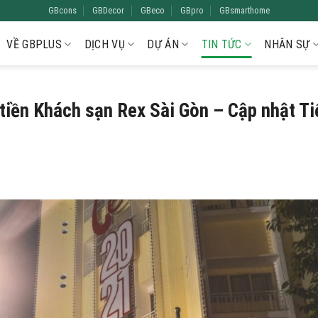
GBcons
GBDecor
GBeco
GBpro
GBsmarthome
VỀ GBPLUS
DỊCH VỤ
DỰ ÁN
TIN TỨC
NHÂN SỰ
 tiền Khách sạn Rex Sài Gòn – Cập nhật Ti