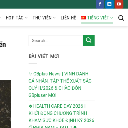
HỢP TÁC
THƯ VIỆN
LIÊN HỆ
TIẾNG VIỆT
ến
BÀI VIẾT MỚI
✨ GBplus News | VINH DANH
CÁ NHÂN, TẬP THỂ XUẤT SẮC
QUÝ II/2026 & CHÀO ĐÓN
GBpluser MỚI
🍀HEALTH CARE DAY 2026 |
KHỞI ĐỘNG CHƯƠNG TRÌNH
KHÁM SỨC KHỎE ĐỊNH KỲ 2026
Ở PHÍA NAM – ĐỢT 1🍀