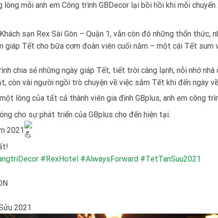
 lòng mỗi anh em Công trình GBDecor lại bồi hồi khi mỗi chuyến
o Khách sạn Rex Sài Gòn – Quận 1, vẫn còn đó những thổn thức, 
êm giáp Tết cho bữa cơm đoàn viên cuối năm – một cái Tết sum 
nh chia sẻ những ngày giáp Tết, tiết trời càng lạnh, nỗi nhớ nhà
t, còn vài người ngồi trò chuyện về việc sắm Tết khi đến ngày về
ột lòng của tất cả thành viên gia đình GBplus, anh em công trìn
óng cho sự phát triển của GBplus cho đến hiện tại.
ăm 2021
ất!
angtriDecor
#RexHotel
#AlwaysForward
#TetTanSuu2021
GÒN
 Sửu 2021