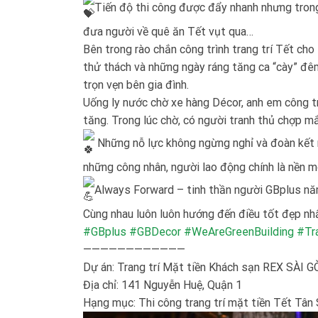
Tiến độ thi công được đẩy nhanh nhưng trong
đưa người về quê ăn Tết vụt qua…
Bên trong rào chắn công trình trang trí Tết ch
thử thách và những ngày ráng tăng ca “cày” đ
trọn vẹn bên gia đình.
Uống ly nước chờ xe hàng Décor, anh em công trì
tăng. Trong lúc chờ, có người tranh thủ chợp mắ
Những nỗ lực không ngừng nghỉ và đoàn kết m
những công nhân, người lao động chính là nền m
Always Forward – tinh thần người GBplus n
Cùng nhau luôn luôn hướng đến điều tốt đẹp nh
#GBplus
#GBDecor
#WeAreGreenBuilding
#Tr
————————————
Dự án: Trang trí Mặt tiền Khách sạn REX SÀI 
Địa chỉ: 141 Nguyễn Huệ, Quận 1
Hạng mục: Thi công trang trí mặt tiền Tết Tân