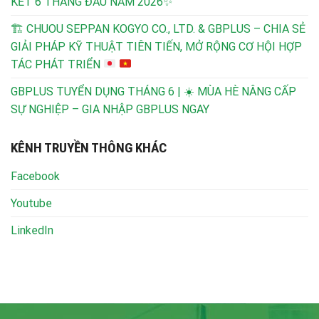
KẾT 6 THÁNG ĐẦU NĂM 2026✨
🏗️
CHUOU SEPPAN KOGYO CO., LTD. & GBPLUS – CHIA SẺ
GIẢI PHÁP KỸ THUẬT TIÊN TIẾN, MỞ RỘNG CƠ HỘI HỢP
TÁC PHÁT TRIỂN
GBPLUS TUYỂN DỤNG THÁNG 6 | ☀️ MÙA HÈ NÂNG CẤP
SỰ NGHIỆP – GIA NHẬP GBPLUS NGAY
KÊNH TRUYỀN THÔNG KHÁC
Facebook
Youtube
LinkedIn