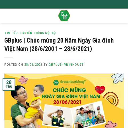
Skip
to
content
TIN TỨC
,
TRUYỀN THÔNG NỘI BỘ
GBplus | Chúc mừng 20 Năm Ngày Gia đình
Việt Nam (28/6/2001 – 28/6/2021)
POSTED ON
28/06/2021
BY
GBPLUS- PR INHOUSE
28
Th6