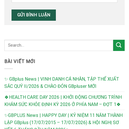
BÀI VIẾT MỚI
✨ GBplus News | VINH DANH CÁ NHÂN, TẬP THỂ XUẤT
SẮC QUÝ II/2026 & CHÀO ĐÓN GBpluser MỚI
🍀HEALTH CARE DAY 2026 | KHỞI ĐỘNG CHƯƠNG TRÌNH
KHÁM SỨC KHỎE ĐỊNH KỲ 2026 Ở PHÍA NAM – ĐỢT 1🍀
✨GBPLUS News | HAPPY DAY | KỶ NIỆM 11 NĂM THÀNH
LẬP GBplus (17/07/2015 – 17/07/2026) & HỘI NGHỊ SƠ