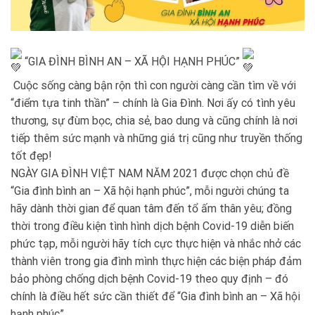
“GIA ĐÌNH BÌNH AN – XÃ HỘI HẠNH PHÚC”
Cuộc sống càng bận rộn thì con người càng cần tìm về với
“điểm tựa tinh thần” – chính là Gia Đình. Nơi ấy có tình yêu
thương, sự đùm bọc, chia sẻ, bao dung và cũng chính là nơi
tiếp thêm sức mạnh và những giá trị cũng như truyền thống
tốt đẹp!
NGÀY GIA ĐÌNH VIỆT NAM NĂM 2021 được chọn chủ đề
“Gia đình bình an – Xã hội hạnh phúc”, mỗi người chúng ta
hãy dành thời gian để quan tâm đến tổ ấm thân yêu; đồng
thời trong điều kiện tình hình dịch bệnh Covid-19 diễn biến
phức tạp, mỗi người hãy tích cực thực hiện và nhắc nhở các
thành viên trong gia đình mình thực hiện các biện pháp đảm
bảo phòng chống dịch bệnh Covid-19 theo quy định – đó
chính là điều hết sức cần thiết để “Gia đình bình an – Xã hội
hạnh phúc”.