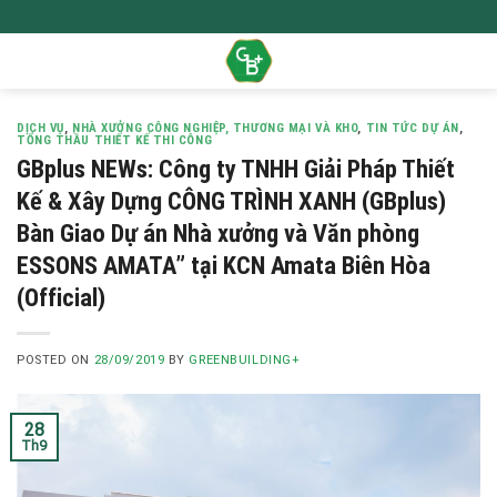
Skip
to
content
DỊCH VỤ
,
NHÀ XƯỞNG CÔNG NGHIỆP, THƯƠNG MẠI VÀ KHO
,
TIN TỨC DỰ ÁN
,
TỔNG THẦU THIẾT KẾ THI CÔNG
GBplus NEWs: Công ty TNHH Giải Pháp Thiết
Kế & Xây Dựng CÔNG TRÌNH XANH (GBplus)
Bàn Giao Dự án Nhà xưởng và Văn phòng
ESSONS AMATA” tại KCN Amata Biên Hòa
(Official)
POSTED ON
28/09/2019
BY
GREENBUILDING+
28
Th9