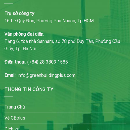
Trụ sở công ty
:
16 Lê Quý Đôn, Phường Phú Nhuận, Tp.HCM
Văn phòng đại diện
:
Tầng 6, tòa nhà Sannam, số 78 phố Duy Tân, Phường Cầu
Giấy, Tp. Hà Nội
Điện thoại
: (+84) 28 3803 1585
Email
: info@greenbuildingplus.com
THÔNG TIN CÔNG TY
Trang Chủ
Về GBplus
Dịch vụ