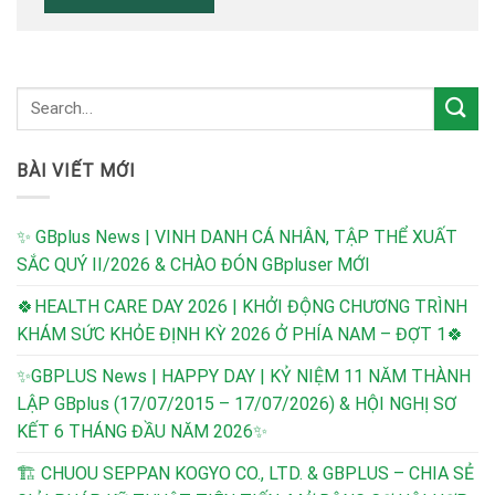
BÀI VIẾT MỚI
✨ GBplus News | VINH DANH CÁ NHÂN, TẬP THỂ XUẤT
SẮC QUÝ II/2026 & CHÀO ĐÓN GBpluser MỚI
🍀HEALTH CARE DAY 2026 | KHỞI ĐỘNG CHƯƠNG TRÌNH
KHÁM SỨC KHỎE ĐỊNH KỲ 2026 Ở PHÍA NAM – ĐỢT 1🍀
✨GBPLUS News | HAPPY DAY | KỶ NIỆM 11 NĂM THÀNH
LẬP GBplus (17/07/2015 – 17/07/2026) & HỘI NGHỊ SƠ
KẾT 6 THÁNG ĐẦU NĂM 2026✨
🏗️
CHUOU SEPPAN KOGYO CO., LTD. & GBPLUS – CHIA SẺ