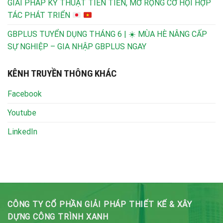
GIẢI PHÁP KỸ THUẬT TIÊN TIẾN, MỞ RỘNG CƠ HỘI HỢP
TÁC PHÁT TRIỂN
GBPLUS TUYỂN DỤNG THÁNG 6 | ☀️ MÙA HÈ NÂNG CẤP
SỰ NGHIỆP – GIA NHẬP GBPLUS NGAY
KÊNH TRUYỀN THÔNG KHÁC
Facebook
Youtube
LinkedIn
CÔNG TY CỔ PHẦN GIẢI PHÁP THIẾT KẾ & XÂY
DỰNG CÔNG TRÌNH XANH