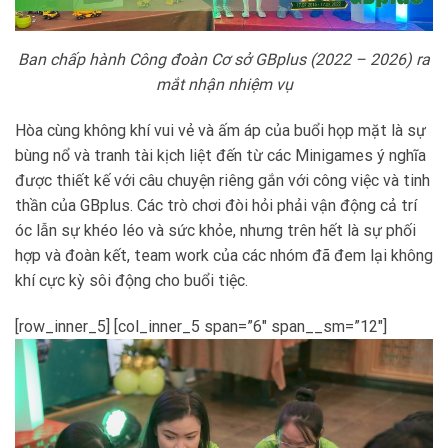
Ban chấp hành Công đoàn Cơ sở GBplus (2022 – 2026) ra
mắt nhận nhiệm vụ
Hòa cùng không khí vui vẻ và ấm áp của buổi họp mặt là sự
bùng nổ và tranh tài kịch liệt đến từ các Minigames ý nghĩa
được thiết kế với câu chuyện riêng gắn với công việc và tinh
thần của GBplus. Các trò chơi đòi hỏi phải vận động cả trí
óc lẫn sự khéo léo và sức khỏe, nhưng trên hết là sự phối
hợp và đoàn kết, team work của các nhóm đã đem lại không
khí cực kỳ sôi động cho buổi tiệc.
[row_inner_5] [col_inner_5 span=”6″ span__sm=”12″]