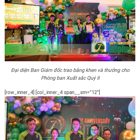
Đại diện Ban Giám đốc trao bằng khen và thưởng cho
Phòng ban Xuất sắc Quý II
[row_inner_4] [col_inner_4 span__sm=”12″]