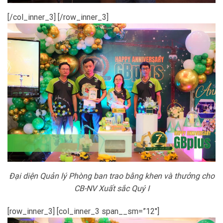
[/col_inner_3] [/row_inner_3]
Đại diện Quản lý Phòng ban trao bằng khen và thưởng cho
CB-NV Xuất sắc Quý I
[row_inner_3] [col_inner_3 span__sm=”12″]