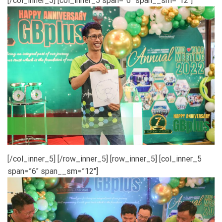
[/col_inner_5] [col_inner_5 span=”6″ span__sm=”12″]
[/col_inner_5] [/row_inner_5] [row_inner_5] [col_inner_5
span=”6″ span__sm=”12″]