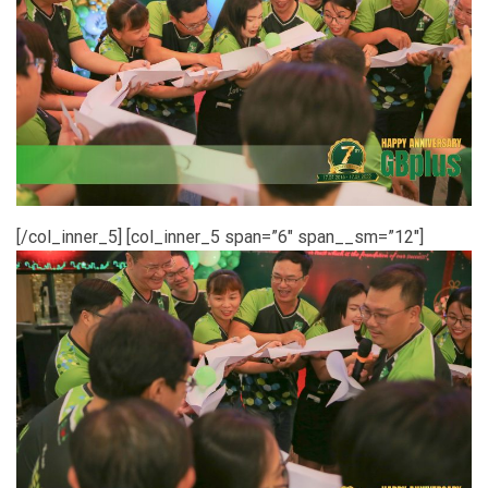
[/col_inner_5] [col_inner_5 span=”6″ span__sm=”12″]