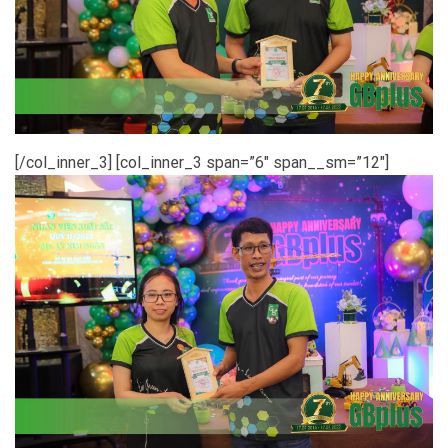
[/col_inner_3] [col_inner_3 span=”6″ span__sm=”12″]