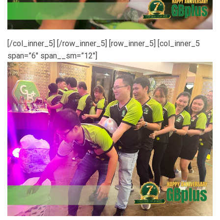
[/col_inner_5] [/row_inner_5] [row_inner_5] [col_inner_5
span=”6″ span__sm=”12″]