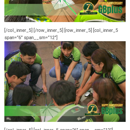
[/col_inner_5] [/row_inner_5] [row_inner_5] [col_inner_5
span=”6″ span__sm=”12″]