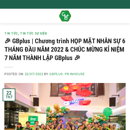
Skip
to
content
TIN TỨC
,
TIN TỨC SỰ KIỆN
🎉 GBplus | Chương trình HỌP MẶT NHÂN SỰ 6
THÁNG ĐẦU NĂM 2022 & CHÚC MỪNG KỈ NIỆM
7 NĂM THÀNH LẬP GBplus 🎉
POSTED ON
22/07/2022
BY
GBPLUS- PR INHOUSE
22
Th7