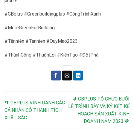
phá !!!
#GBplus #Greenbuildingplus #CôngTrìnhXanh
#MoreGreenForBuilding
#Tânniên #Tannien #QuyMao2023
#ThànhCông #ThuậnLợi #KiếnTạo #ĐộtPhá
🔰 GBPLUS TỔ CHỨC BUỔI
🔰 GBPLUS VINH DANH CÁC
LỄ TRÌNH BÀY VÀ KÝ KẾT KẾ
CÁ NHÂN CÓ THÀNH TÍCH
HOẠCH SẢN XUẤT KINH
XUẤT SẮC
DOANH NĂM 2023 ️🎯