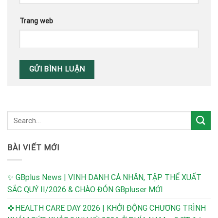
Trang web
BÀI VIẾT MỚI
✨ GBplus News | VINH DANH CÁ NHÂN, TẬP THỂ XUẤT
SẮC QUÝ II/2026 & CHÀO ĐÓN GBpluser MỚI
🍀HEALTH CARE DAY 2026 | KHỞI ĐỘNG CHƯƠNG TRÌNH