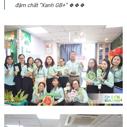
đậm chất “Xanh GB+” 🍀🍀🍀