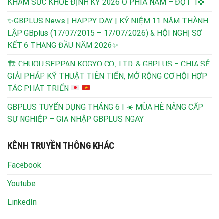
KHÁM SỨC KHỎE ĐỊNH KỲ 2026 Ở PHÍA NAM – ĐỢT 1🍀
✨GBPLUS News | HAPPY DAY | KỶ NIỆM 11 NĂM THÀNH
LẬP GBplus (17/07/2015 – 17/07/2026) & HỘI NGHỊ SƠ
KẾT 6 THÁNG ĐẦU NĂM 2026✨
🏗️
CHUOU SEPPAN KOGYO CO., LTD. & GBPLUS – CHIA SẺ
GIẢI PHÁP KỸ THUẬT TIÊN TIẾN, MỞ RỘNG CƠ HỘI HỢP
TÁC PHÁT TRIỂN
GBPLUS TUYỂN DỤNG THÁNG 6 | ☀️ MÙA HÈ NÂNG CẤP
SỰ NGHIỆP – GIA NHẬP GBPLUS NGAY
KÊNH TRUYỀN THÔNG KHÁC
Facebook
Youtube
LinkedIn