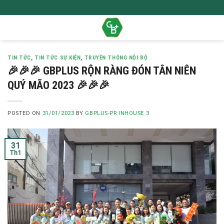
Skip
to
content
TIN TỨC
,
TIN TỨC SỰ KIỆN
,
TRUYỀN THÔNG NỘI BỘ
️🎉️🎉️🎉 GBPLUS RỘN RÀNG ĐÓN TÂN NIÊN
QUÝ MÃO 2023 ️🎉️🎉️🎉
POSTED ON
31/01/2023
BY
GBPLUS-PR INHOUSE 3
31
Th1