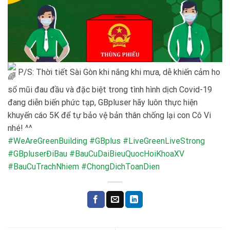
P/S: Thời tiết Sài Gòn khi nắng khi mưa, dễ khiến cảm ho
sổ mũi đau đầu và đặc biệt trong tình hình dịch Covid-19
đang diễn biến phức tạp, GBpluser hãy luôn thực hiện
khuyến cáo 5K để tự bảo vệ bản thân chống lại con Cô Vi
nhé! ^^
#WeAreGreenBuilding
#GBplus
#LiveGreenLiveStrong
#GBpluserĐiBau
#BauCuDaiBieuQuocHoiKhoaXV
#BauCuTrachNhiem
#ChongDichToanDien