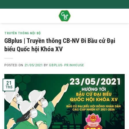
Skip
to
content
TRUYỀN THÔNG NỘI BỘ
GBplus | Truyền thông CB-NV Đi Bầu cử Đại
biểu Quốc hội Khóa XV
POSTED ON
21/05/2021
BY
GBPLUS- PR INHOUSE
21
Th5