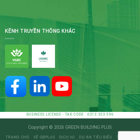
KÊNH TRUYỀN THÔNG KHÁC
BUSINESS LICENSE - TAX CODE : 0313 353 596
Copyright © 2026 GREEN BUILDING PLUS
TRANG CHỦ
VỀ GBPLUS
DỊCH VỤ
DỰ ÁN TIÊU BIỂU
TIN TỨC