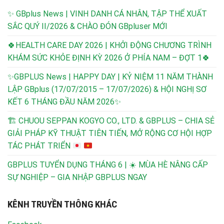
✨ GBplus News | VINH DANH CÁ NHÂN, TẬP THỂ XUẤT
SẮC QUÝ II/2026 & CHÀO ĐÓN GBpluser MỚI
🍀HEALTH CARE DAY 2026 | KHỞI ĐỘNG CHƯƠNG TRÌNH
KHÁM SỨC KHỎE ĐỊNH KỲ 2026 Ở PHÍA NAM – ĐỢT 1🍀
✨GBPLUS News | HAPPY DAY | KỶ NIỆM 11 NĂM THÀNH
LẬP GBplus (17/07/2015 – 17/07/2026) & HỘI NGHỊ SƠ
KẾT 6 THÁNG ĐẦU NĂM 2026✨
🏗️
CHUOU SEPPAN KOGYO CO., LTD. & GBPLUS – CHIA SẺ
GIẢI PHÁP KỸ THUẬT TIÊN TIẾN, MỞ RỘNG CƠ HỘI HỢP
TÁC PHÁT TRIỂN
GBPLUS TUYỂN DỤNG THÁNG 6 | ☀️ MÙA HÈ NÂNG CẤP
SỰ NGHIỆP – GIA NHẬP GBPLUS NGAY
KÊNH TRUYỀN THÔNG KHÁC