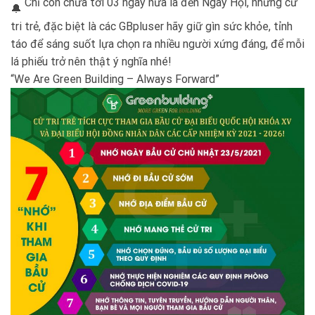
Chỉ còn chưa tới 03 ngày nữa là đến Ngày Hội, những cử
tri trẻ, đặc biệt là các GBpluser hãy giữ gìn sức khỏe, tỉnh
táo để sáng suốt lựa chọn ra nhiều người xứng đáng, để mỗi
lá phiếu trở nên thật ý nghĩa nhé!
“We Are Green Building – Always Forward”